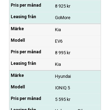
8 925 kr
GoMore
Kia
EV6
8 995 kr
Kia
Hyundai
IONIQ 5
5 595 kr