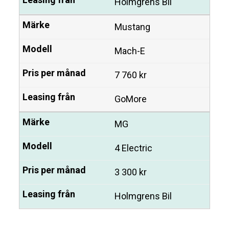
Holmgrens Bil
Mustang
Mach-E
7 760 kr
GoMore
MG
4 Electric
3 300 kr
Holmgrens Bil