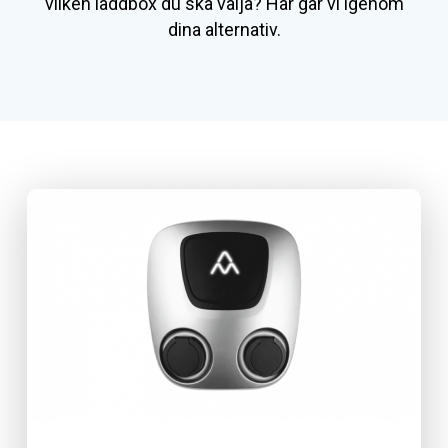
vilken laddbox du ska välja? Här går vi igenom
dina alternativ.