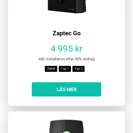
Zaptec Go
4 995 kr
Inkl. installation efter 50% avdrag
22kW
Typ 1
Typ 2
LÄS MER